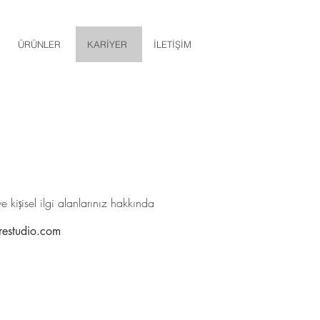
ÜRÜNLER
KARİYER
İLETİŞİM
kişisel ilgi alanlarınız hakkında
restudio.com