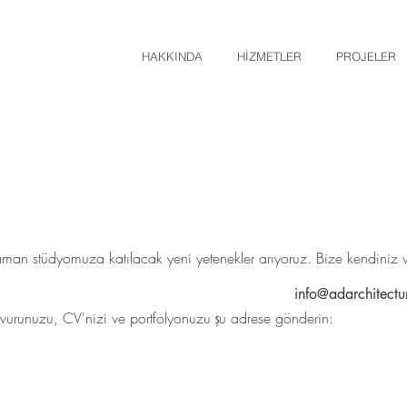
HAKKINDA
HİZMETLER
PROJELER
man stüdyomuza katılacak yeni yetenekler arıyoruz. Bize kendiniz ve 
info@adarchitectu
aşvurunuzu, CV'nizi ve portfolyonuzu şu adrese gönderin: